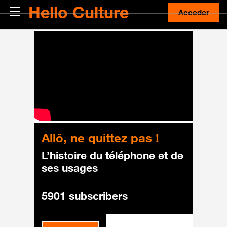
Salta al contenido principal
Hello Culture
Panel lateral
Acceder
Allô, ne quittez pas !
L’histoire du téléphone et de
ses usages
5901 subscribers