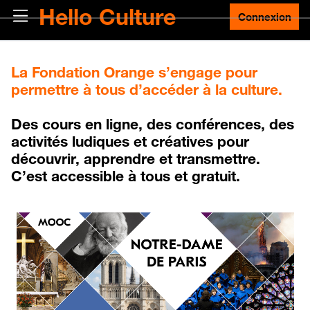
Passer au contenu principal
Hello Culture
Panneau latéral
Connexion
Blocs
La Fondation Orange s’engage pour
permettre à tous d’accéder à la culture.
Des cours en ligne, des conférences, des
activités ludiques et créatives pour
découvrir, apprendre et transmettre.
C’est accessible à tous et gratuit.