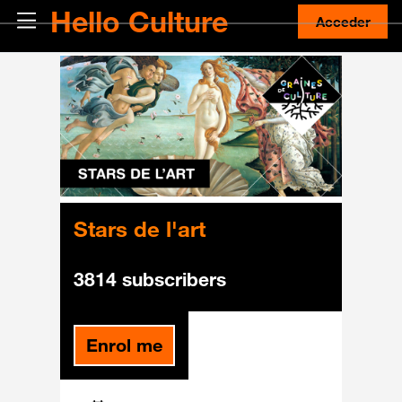
Salta al contenido principal
Hello Culture
Panel lateral
Acceder
Stars de l'art
3814 subscribers
Enrol me