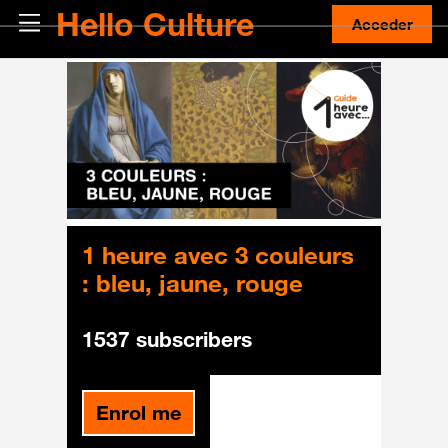
Salta al contenido principal
Hello Culture
Panel lateral
Acceder
1 heure avec 3 couleurs
: bleu, jaune, rouge
1537 subscribers
Enrol me