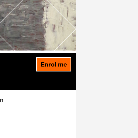
Enrol me
n