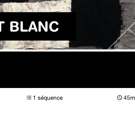
1 séquence
45m