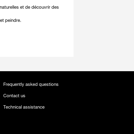
naturelles et de découvrir des
et peindre.
Frequently asked questions
Contact us
Technical assistance
facebook
twitter
youtube