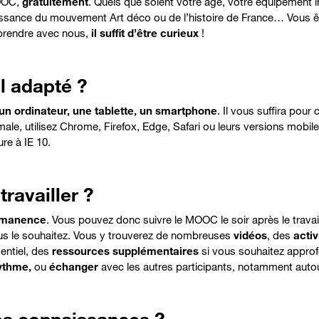
OOC,
gratuitement
. Quels que soient votre âge, votre équipement in
aissance du mouvement Art déco ou de l’histoire de France… Vous 
pprendre avec nous,
il suffit d’être curieux
!
l adapté ?
un ordinateur, une tablette, un smartphone
. Il vous suffira pour 
ale, utilisez Chrome, Firefox, Edge, Safari ou leurs versions mobiles
re à IE 10.
ravailler ?
rmanence
. Vous pouvez donc suivre le MOOC
le soir après le trav
us le souhaitez. Vous y trouverez de nombreuses
vidéos
, des
activ
sentiel, des
ressources supplémentaires
si vous souhaitez approfo
rythme,
ou
échanger
avec les autres participants
,
notamment autour