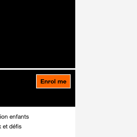
Enrol me
ion enfants
 et défis