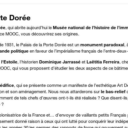
rte Dorée
rée
, qui abrite aujourd’hui
le
Musée national de l’histoire de l’im
s ce MOOC, vous découvrirez ses origines.
 de 1931, le Palais de la Porte Dorée est
un
monument paradoxal
, 
ande politique
en faveur de l’impérialisme français de l’entre-deux
l'Estoile
, l'historien
Dominique Jarrassé
et
Laëtitia Ferreira
, ch
 MOOC, qui vous proposent d’étudier les deux aspects de ce bâtimen
’édifice
, qui se présente comme un manifeste de l’esthétique Art D
tion et son aménagement. Nous nous attarderons sur
le bas-relief
q
ment de tels chefs d’œuvres ont-t-ils été réalisés ? Que disent-ils, 
 ?
 colonisatrice de la France et… d’envoyer de vaillants petits Français
ureusement donné raison à ceux qui ont lutté pour conquérir leur ind
s les années 30 les germes des rapports de force qui gouvernent auj