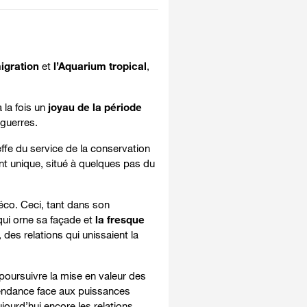
migration
et
l’Aquarium tropical
,
à la fois un
joyau de la période
-guerres.
effe du service de la conservation
t unique, situé à quelques pas du
éco. Ceci, tant dans son
ui orne sa façade et
la fresque
des relations qui unissaient la
 poursuivre la mise en valeur des
épendance face aux puissances
ourd’hui encore les relations