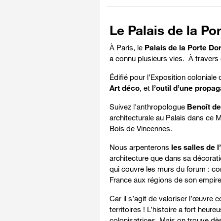
Le Palais de la Po
À Paris,
le
Palais de la Porte Do
a connu plusieurs vies. À traver
Édifié pour l’Exposition coloniale
Art déco
, et
l’outil d’une propag
Suivez l'anthropologue
Benoît de 
architecturale au Palais dans ce
Bois de Vincennes.
Nous arpenterons
les salles de l
architecture que dans sa décora
qui couvre les murs du forum : com
France aux régions de son empire
Car il s’agit de valoriser l’œuvre
territoires ! L’histoire a fort he
colonisatrices. Mais on trouve dè