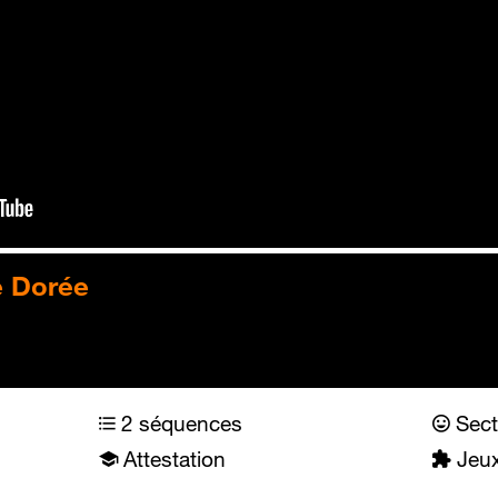
e Dorée
2 séquences
Sect
Attestation
Jeux