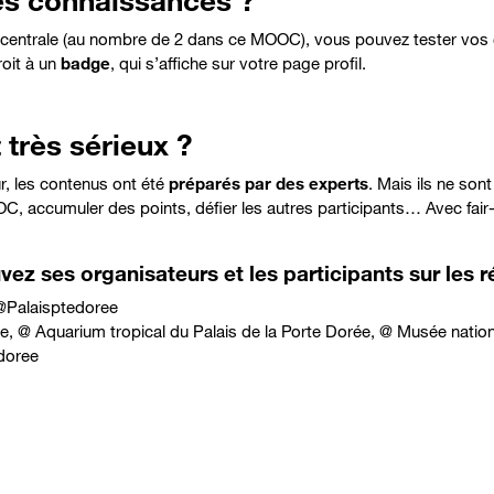
es connaissances ?
centrale
(au nombre de 2 dans ce MOOC), vous pouvez tester vos
oit à un
badge
, qui s’affiche sur votre page profil.
 très sérieux ?
r, les contenus ont été
préparés par des experts
. Mais ils ne sont
OC, accumuler des points, défier les autres participants…
Avec fair
ez ses organisateurs et les participants sur les r
@
Palaisptedoree
e
, @
Aquarium tropical du Palais de la Porte Dorée
, @
Musée nationa
doree