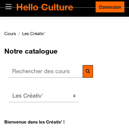
Passer au contenu principal
Hello Culture
Panneau latéral
Connexion
Cours
Les Créativ'
Notre catalogue
Rechercher des cours
Rechercher des co
Catégories de cours
Bienvenue dans les Créativ’ !