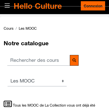
Passer au contenu principal
Hello Culture
Panneau latéral
Connexion
Cours
Les MOOC
Notre catalogue
Rechercher des cours
Rechercher des co
Catégories de cours
Tous les MOOC de La Collection vous ont déjà été