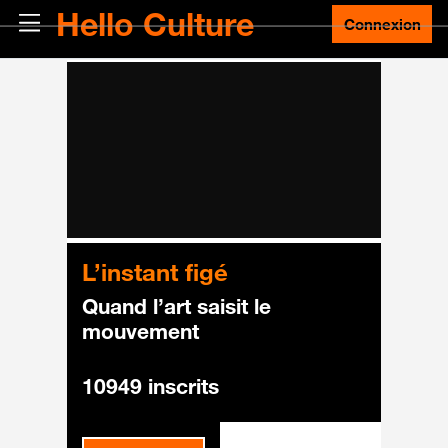
Passer au contenu principal
Hello Culture
Panneau latéral
Connexion
L’instant figé
Quand l’art saisit le
mouvement
10949 inscrits