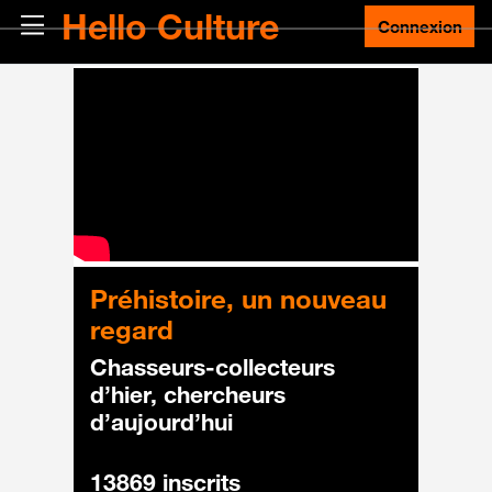
Passer au contenu principal
Hello Culture
Panneau latéral
Connexion
Préhistoire, un nouveau
regard
Chasseurs-collecteurs
d’hier, chercheurs
d’aujourd’hui
13869 inscrits