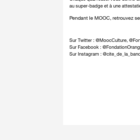
au super-badge et à une attestati
Pendant le MOOC, retrouvez ses 
Sur Twitter : @
MoocCulture
, @
Fon
Sur Facebook : @
FondationOrang
Sur Instagram : @
cite_de_la_ban