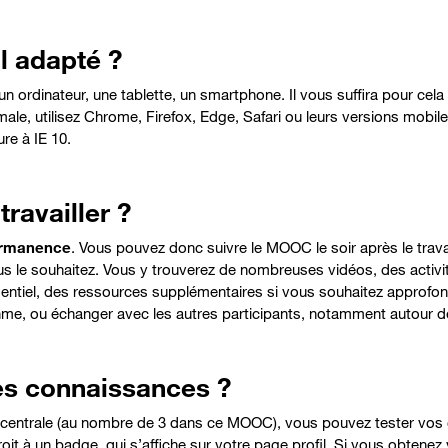
l adapté ?
ordinateur, une tablette, un smartphone. Il vous suffira pour cela d
ale, utilisez Chrome, Firefox, Edge, Safari ou leurs versions mobiles
re à IE 10.
ravailler ?
ermanence
. Vous pouvez donc suivre le MOOC le soir après le trava
 le souhaitez. Vous y trouverez de nombreuses vidéos, des activité
sentiel, des ressources supplémentaires si vous souhaitez approfondi
ythme, ou échanger avec les autres participants, notamment autour de
es connaissances ?
e centrale (au nombre de 3 dans ce MOOC), vous pouvez tester vos
it à un badge, qui s’affiche sur votre page profil. Si vous obtene