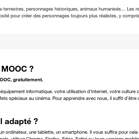
ra-terrestres, personnages historiques, animaux humanisés… Les r
iosité pour créer des personnages toujours plus réalistes, y compri
ce MOOC ?
MOOC, gratuitement.
équipement informatique, votre utilisation d'Internet, votre culture
ets spéciaux au cinéma. Pour apprendre avec nous, il suffit d’être c
l adapté ?
ordinateur, une tablette, un smartphone. Il vous suffira pour cela d
ale, utilisez Chrome, Firefox, Edge, Safari ou leurs versions mobiles