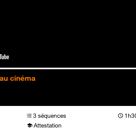
 au cinéma
3 séquences
1h30
Attestation