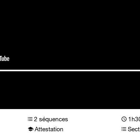
2 séquences
1h30
Attestation
Sect