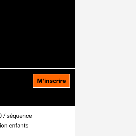
M'inscrire
 / séquence
ion enfants