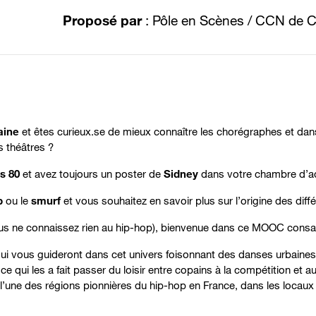
Proposé par
: Pôle en Scènes / CCN de Cr
aine
et êtes curieux.se de mieux connaître les chorégraphes et da
s théâtres ?
s 80
et avez toujours un poster de
Sidney
dans votre chambre d’ad
p
ou le
smurf
et vous souhaitez en savoir plus sur l’origine des dif
us ne connaissez rien au hip-hop), bienvenue dans ce MOOC consa
i vous guideront dans cet univers foisonnant des danses urbaines. 
e qui les a fait passer du loisir entre copains à la compétition et a
 l’une des régions pionnières du hip-hop en France, dans les locaux