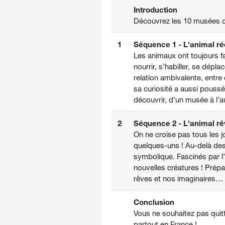
Introduction
Découvrez les 10 musées q
1
Séquence 1 - L'animal ré
Les animaux ont toujours fai
nourrir, s’habiller, se dép
relation ambivalente, entre
sa curiosité a aussi poussé
découvrir, d’un musée à l’a
2
Séquence 2 - L'animal rê
On ne croise pas tous les j
quelques-uns ! Au-delà des 
symbolique. Fascinés par l’
nouvelles créatures ! Prép
rêves et nos imaginaires…
Conclusion
Vous ne souhaitez pas quitt
partout en France !