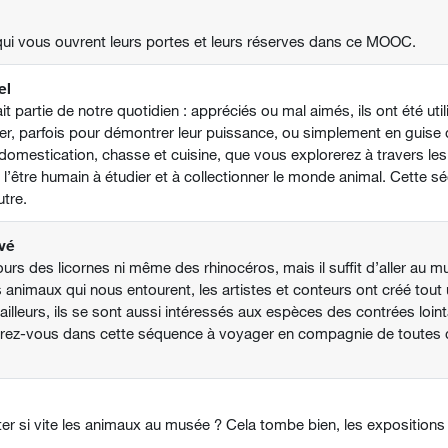
ui vous ouvrent leurs portes et leurs réserves dans ce MOOC.
el
t partie de notre quotidien : appréciés ou mal aimés, ils ont été ut
lacer, parfois pour démontrer leur puissance, ou simplement en guis
 domestication, chasse et cuisine, que vous explorerez à travers le
 l’être humain à étudier et à collectionner le monde animal. Cette
utre.
vé
ours des licornes ni même des rhinocéros, mais il suffit d’aller au 
animaux qui nous entourent, les artistes et conteurs ont créé tout 
ailleurs, ils se sont aussi intéressés aux espèces des contrées loi
arez-vous dans cette séquence à voyager en compagnie de toutes c
er si vite les animaux au musée ? Cela tombe bien, les expositions 