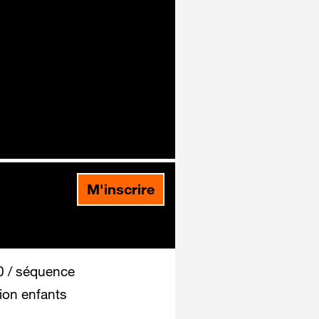
M'inscrire
 / séquence
ion enfants