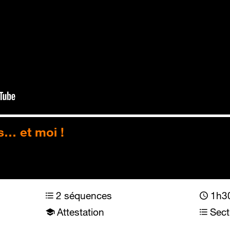
s… et moi !
2 séquences
1h30
Attestation
Sect