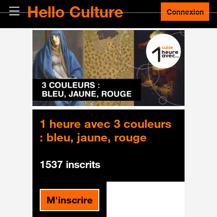
Passer au contenu principal
Hello Culture
Panneau latéral
Connexion
1 heure avec 3 couleurs
: bleu, jaune, rouge
1537 inscrits
M'inscrire