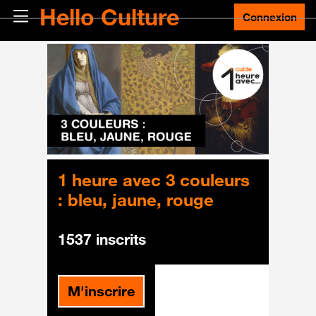
Passer au contenu principal
Hello Culture
Panneau latéral
Connexion
1 heure avec 3 couleurs
: bleu, jaune, rouge
1537 inscrits
M'inscrire