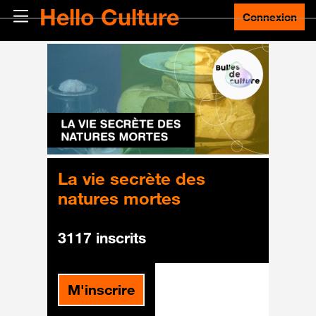
Passer au contenu principal
Hello Culture
Panneau latéral
Connexion
La vie secrète des
natures mortes
3117 inscrits
M'inscrire