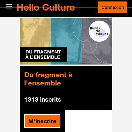
Passer au contenu principal
Hello Culture
Panneau latéral
Connexion
Du fragment à
l'ensemble
1313 inscrits
M'inscrire