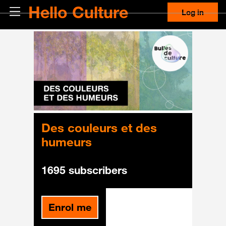
Skip to main content
Hello Culture
Side panel
Log in
Des couleurs et des
humeurs
1695 subscribers
Enrol me