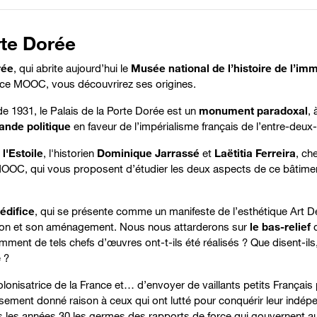
rte Dorée
rée
, qui abrite aujourd’hui
le
Musée national de l’histoire de l’im
s ce MOOC, vous découvrirez ses origines.
 de 1931, le Palais de la Porte Dorée est
un
monument paradoxal
, 
ande politique
en faveur de l’impérialisme français de l’entre-deux
l'Estoile
, l'historien
Dominique Jarrassé
et
Laëtitia Ferreira
, ch
 MOOC, qui vous proposent d’étudier les deux aspects de ce bâtimen
’édifice
, qui se présente comme un manifeste de l’esthétique Art D
tion et son aménagement. Nous nous attarderons sur
le bas-relief
q
ment de tels chefs d’œuvres ont-t-ils été réalisés ? Que disent-ils, 
 ?
 colonisatrice de la France et… d’envoyer de vaillants petits Français
ureusement donné raison à ceux qui ont lutté pour conquérir leur ind
s les années 30 les germes des rapports de force qui gouvernent auj