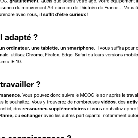
OOC,
gratuitement
. Quels que soient votre âge, votre équipement in
aissance du mouvement Art déco ou de l’histoire de France… Vous 
pprendre avec nous,
il suffit d’être curieux
!
l adapté ?
un ordinateur, une tablette, un smartphone
. Il vous suffira pour 
ale, utilisez Chrome, Firefox, Edge, Safari ou leurs versions mobiles
re à IE 10.
ravailler ?
rmanence
. Vous pouvez donc suivre le MOOC
le soir après le trav
us le souhaitez. Vous y trouverez de nombreuses
vidéos
, des
activ
sentiel, des
ressources supplémentaires
si vous souhaitez approfo
rythme,
ou
échanger
avec les autres participants
,
notamment autour