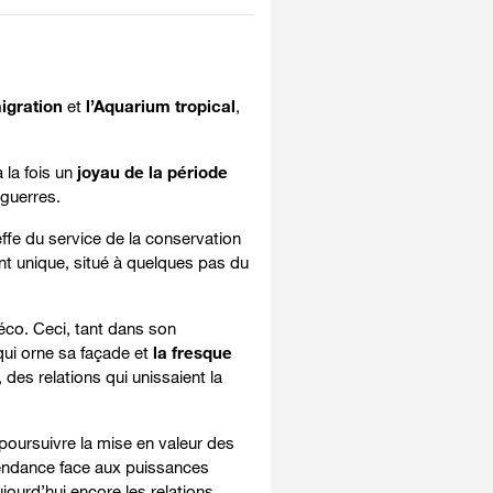
migration
et
l’Aquarium tropical
,
à la fois un
joyau de la période
-guerres.
effe du service de la conservation
t unique, situé à quelques pas du
éco. Ceci, tant dans son
ui orne sa façade et
la fresque
des relations qui unissaient la
 poursuivre la mise en valeur des
épendance face aux puissances
ourd’hui encore les relations