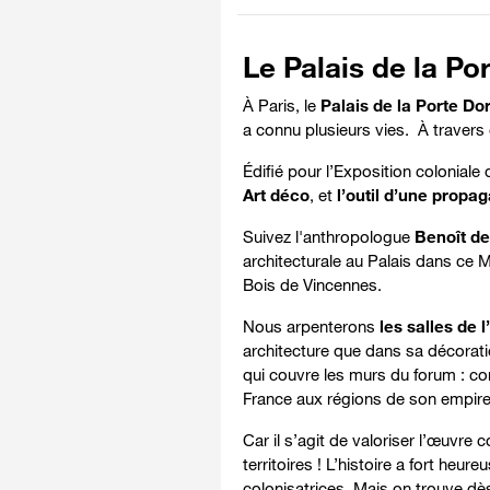
Le Palais de la Po
À Paris,
le
Palais de la Porte Do
a connu plusieurs vies. À traver
Édifié pour l’Exposition coloniale
Art déco
, et
l’outil d’une propag
Suivez l'anthropologue
Benoît de 
architecturale au Palais dans ce
Bois de Vincennes.
Nous arpenterons
les salles de l
architecture que dans sa décora
qui couvre les murs du forum : com
France aux régions de son empire
Car il s’agit de valoriser l’œuvre
territoires ! L’histoire a fort he
colonisatrices. Mais on trouve dè