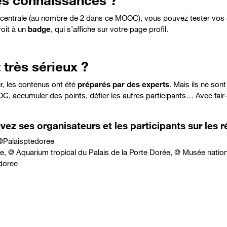
es connaissances ?
centrale
(au nombre de 2 dans ce MOOC), vous pouvez tester vos
oit à un
badge
, qui s’affiche sur votre page profil.
 très sérieux ?
r, les contenus ont été
préparés par des experts
. Mais ils ne sont
OC, accumuler des points, défier les autres participants…
Avec fair
ez ses organisateurs et les participants sur les r
@
Palaisptedoree
e
, @
Aquarium tropical du Palais de la Porte Dorée
, @
Musée nationa
doree