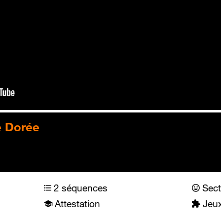
e Dorée
2 séquences
Sect
Attestation
Jeux