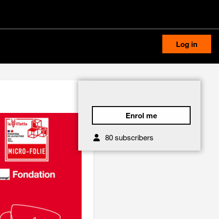
Log in
s
Enrol me
80 subscribers