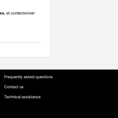
ues
, et confectionner
Frequently asked questions
Contact us
Technical assistance
facebook
twitter
youtube