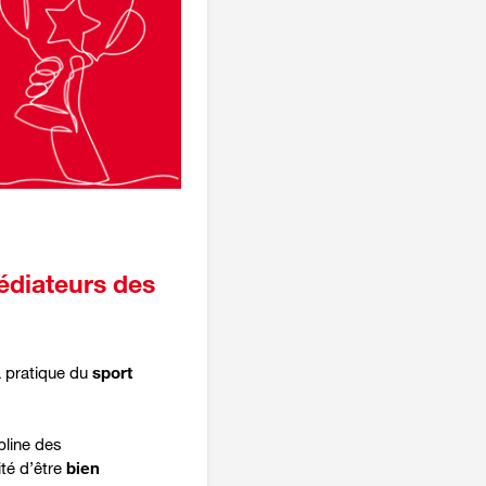
édiateurs des
a pratique du
sport
ipline des
té d’être
bien