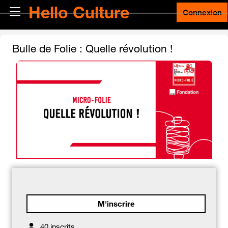
Passer au contenu principal
Hello Culture
Panneau latéral
Connexion
Bulle de Folie : Quelle révolution !
M'inscrire
40 inscrits