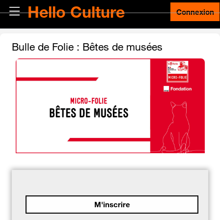
Passer au contenu principal
Hello Culture
Panneau latéral
Connexion
Bulle de Folie : Bêtes de musées
M'inscrire