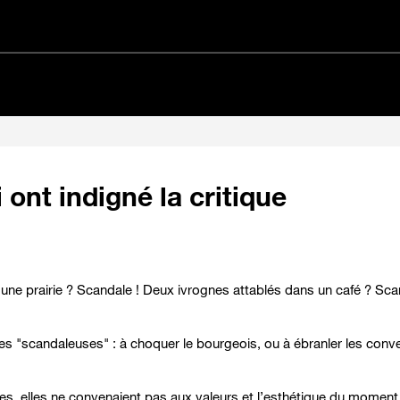
ont indigné la critique
e prairie ? Scandale ! Deux ivrognes attablés dans un café ? Sca
es "scandaleuses" : à choquer le bourgeois, ou à ébranler les convent
es, elles ne convenaient pas aux valeurs et l’esthétique du moment