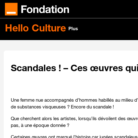
Passer au contenu principal
Hello Culture
Plus
Scandales ! – Ces œuvres qui 
Une femme nue accompagnés d’hommes habillés au milieu d’un
de substances visqueuses ? Encore du scandale !
Que cherchent alors les artistes, lorsqu’ils dévoilent des œuvr
pas, à une époque donnée ?
Certaines œuvres ont marqué l’histoire car jugées scandaleus