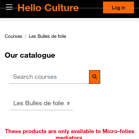
Skip to main content
Hello Culture
Side panel
Log in
Courses
Les Bulles de folie
Our catalogue
Search courses
Search courses
Course categories
These products are only available to Micro-folies
mediators.