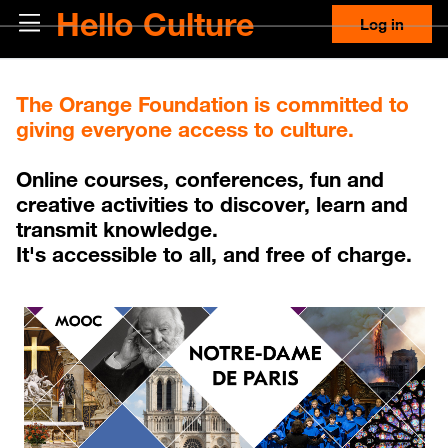
Skip to main content
Hello Culture
Side panel
Log in
Blocks
The Orange Foundation is committed to
giving everyone access to culture.
Online courses, conferences, fun and
creative activities to discover, learn and
transmit knowledge.
It's accessible to all, and free of charge.