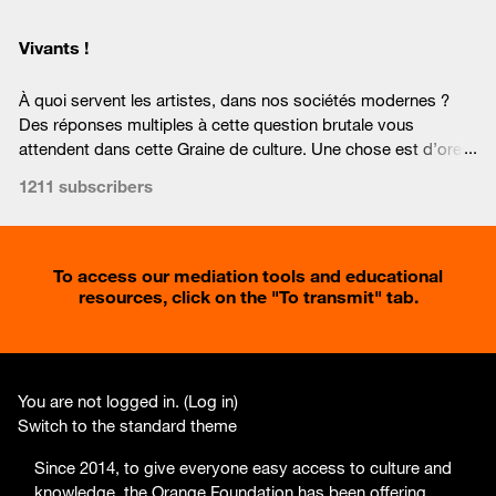
Vivants !
À quoi servent les artistes, dans nos sociétés modernes ?
Des réponses multiples à cette question brutale vous
attendent dans cette Graine de culture. Une chose est d’ores
et déjà certaine : elles et ils sont indispensables !
1211 subscribers
To access our mediation tools and educational
resources, click on the "
To transmit
" tab.
You are not logged in. (
Log in
)
Switch to the standard theme
Since 2014, to give everyone easy access to culture and
knowledge, the Orange Foundation has been offering