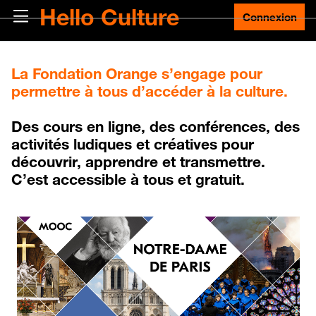
Passer au contenu principal
Hello Culture
Panneau latéral
Connexion
Blocs
La Fondation Orange s’engage pour
permettre à tous d’accéder à la culture.
Des cours en ligne, des conférences, des
activités ludiques et créatives pour
découvrir, apprendre et transmettre.
C’est accessible à tous et gratuit.