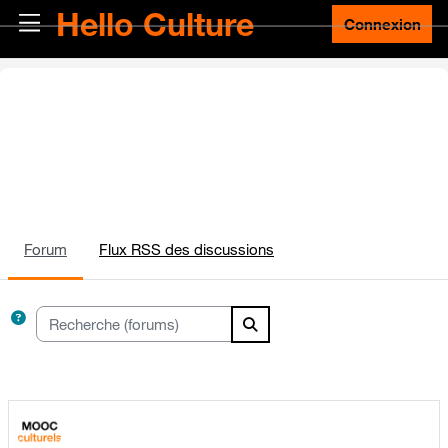
Passer au contenu principal
Hello Culture
Panneau latéral
Connexion
Forum
Flux RSS des discussions
Recherche (forums)
Recherche (forums)