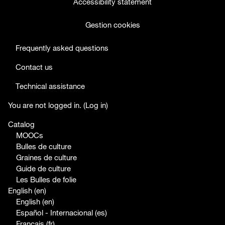
Accessibility statement
Gestion cookies
Frequently asked questions
Contact us
Technical assistance
facebook
twitter
youtube
You are not logged in. (
Log in
)
Catalog
MOOCs
Bulles de culture
Graines de culture
Guide de culture
Les Bulles de folie
English ‎(en)‎
English ‎(en)‎
Español - Internacional ‎(es)‎
Français ‎(fr)‎