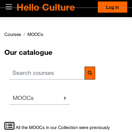
Skip to main content
Hello Culture
Side panel
Log in
Courses
MOOCs
Our catalogue
Search courses
Search courses
Course categories
All the MOOCs in our Collection were previously